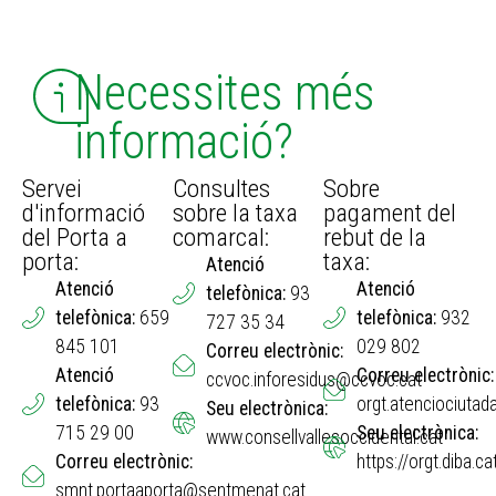
Necessites més
informació?
Servei
Consultes
Sobre
d'informació
sobre la taxa
pagament del
del Porta a
comarcal:
rebut de la
porta:
taxa:
Atenció
Atenció
Atenció
telefònica:
93
telefònica:
659
telefònica:
932
727 35 34
845 101
029 802
Correu electrònic:
Atenció
Correu electrònic:
ccvoc.inforesidus@ccvoc.cat
telefònica:
93
orgt.atenciociutad
Seu electrònica:
715 29 00
Seu electrònica:
www.consellvallesoccidental.cat
Correu electrònic:
https://orgt.diba.ca
smnt.portaaporta@sentmenat.cat