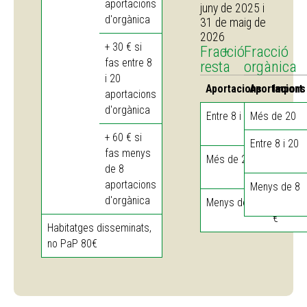
aportacions
juny de 2025 i
d'orgànica
31 de maig de
2026
+ 30 € si
Fracció
+
Fracció
fas entre 8
resta
orgànica
i 20
Aportacions
Aportacions
Import
aportacions
d'orgànica
Entre 8 i 20
Més de 20
10,63
€
+ 60 € si
Entre 8 i 20
fas menys
Més de 20
23,38
de 8
€
aportacions
Menys de 8
d'orgànica
Menys de 8
42,50
€
Habitatges disseminats,
no PaP 80€